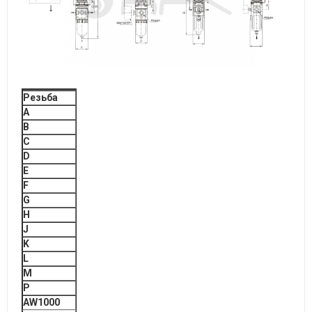
Резьба
A
B
C
D
E
F
G
H
J
K
L
M
P
AW1000