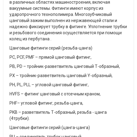
в различных областях машиностроения, включая
вакуумные системы. Фитинги имеют корпус из
ударопрочного технополимера. Многозубчиковый
цанговый зажим выполнен из нержавеющей стали и
надежно фиксирует трубку в фитинге. Уплотнение трубки
и резьбового соединения осуществляется при помощи
колец из пербутана .
Цанговые фитинги серий (резьба-цанга)
PC, PCF, PMF – прямой цанговый фитинг,
PB, PD – тройник-разветвитель цанговый Т-образный,
PX – тройник-разветвитель цанговый Y-образный,
PH, PL, PLL – угловой цанговый фитинг,
HVFS – фитинг цанговый с отсечным краном,
PHF– угловой фитинг, резьба-цанга,
PKB – разветвитель Т-образный, резьба - цанга
(4трубки).
Цанговые фитинги серий (цанга-цанга)
PU – соединитель трубок цанговый,