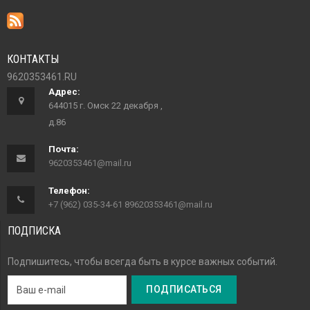
КОНТАКТЫ
9620353461.RU
Адрес:
644015 г. Омск 22 декабря ,
д.86
Почта:
9620353461@mail.ru
Телефон:
+7 (962) 035-34-61 89620353461@mail.ru
ПОДПИСКА
Подпишитесь, чтобы всегда быть в курсе важных событий.